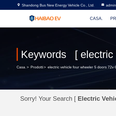
Shandong Bus New Energy Vehicle Co., Ltd.
admi
CASA.
PR
Casa.
>
Prodotti
>
electric vehicle four wheeler 5 doors 72v
Sorry! Your Search [
Electric Veh