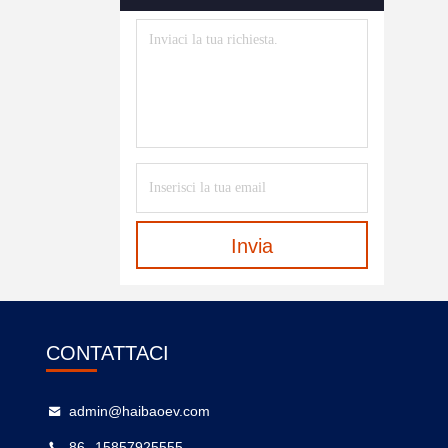
Invia
CONTATTACI
admin@haibaoev.com
86--15857925555