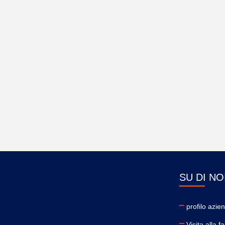
SU DI NO
profilo azie
Visita alla f