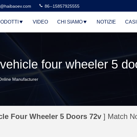
n@haibaoev.com
86--15857925555
ODOTTI
VIDEO
CHI SIAMO
NOTIZIE
CASI
 Online Manufacturer
icle Four Wheeler 5 Doors 72v
] Match N