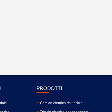
I
PRODOTTI
ndale
Camion elettrico del triciclo
abbrica
Triciclo elettrico per passeggeri