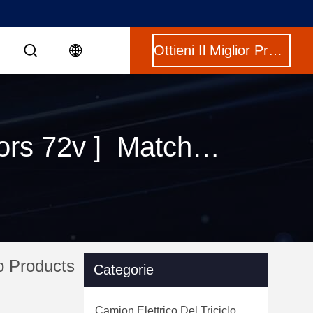
Ottieni Il Miglior Prezzo
Keywords [ electric vehicle four wheeler 5 doors 72v ] Match 0 prodotti
o Products
Categorie
Camion Elettrico Del Triciclo