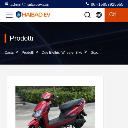
admin@haibaoev.com
86--15857925555
Citazione
Prodotti
>
>
>
Casa.
Prodotti
Due Elettrici Wheeler Bike
Scooter Elettrico 45km/h Lightweight Electric Bike E-Bike Con Assorbente Idraulico Frontale