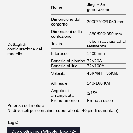
A
Jiayue 8a
Nome
de
generazione
a
Dimensione del
A
2000*700*1050 mm
contorno
p
Dimensioni della
G
1880*500*850 mm
confezione
a
Tubo in acciaio ad alta
G
Telaio
Dettagli di
resistenza
p
configurazione del
C
Interasse
1400 mm
modello
c
Batteria al piombo
72V20A
P
Batteria al litio
72V100A
F
45KM/H一55KM/H
Velocità
M
M
Allineare
140-160 KM
i
Angolo di
≦15º
C
arrampicata
Freno anteriore
Freno a disco
/
Potenza del motore
1
N. di veicoli per container super alto da 40 piedi (smontato)
1
Tags:
Due elettrici neri Wheeler Bike 72v