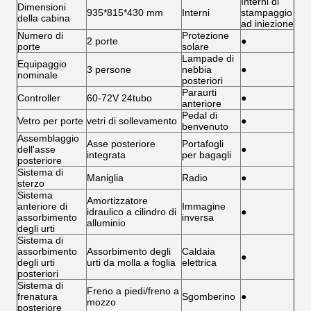
Interni di
Dimensioni
935*815*430 mm
Interni
stampaggio
della cabina
ad iniezione
Numero di
Protezione
2 porte
●
porte
solare
Lampade di
Equipaggio
3 persone
nebbia
●
nominale
posteriori
Paraurti
Controller
60-72V 24tubo
●
anteriore
Pedal di
Vetro per porte
vetri di sollevamento
●
benvenuto
Assemblaggio
Asse posteriore
Portafogli
dell'asse
●
integrata
per bagagli
posteriore
Sistema di
Maniglia
Radio
●
sterzo
Sistema
Amortizzatore
anteriore di
Immagine
idraulico a cilindro di
●
assorbimento
inversa
alluminio
degli urti
Sistema di
assorbimento
Assorbimento degli
Caldaia
●
degli urti
urti da molla a foglia
elettrica
posteriori
Sistema di
Freno a piedi/freno a
frenatura
Sgomberino
●
mozzo
posteriore