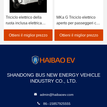
Triciclo elettrico della
MKa G Triciclo elettrico
ruota inclusa elettrica
aperto per passeggeri con
aperta del triciclo 1000W
tre ruote chiuse Motociclo
3 con la cabina inclusa
elettrico
Ottieni il miglior prezzo
Ottieni il miglior prezzo
SHANDONG BUS NEW ENERGY VEHICLE
INDUSTRY CO., LTD.
admin@haibaoev.com
86--15857925555