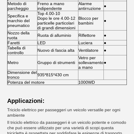
Metodo di
Freno a mano
Alarme
●
parcheggio
indipendente
antirruzione
Top 4.00-10
Specifica e
Dopo le ore 4.00-12
Blocco per
marchio del
●
particelle particolari
bambini
pneumatico
di grandi dimensioni
Nozzo della
Ruota di alluminio
Riflettore
●
ruota
Faretti
LED
Luciera
●
Tabella di
Nuovo di fascia alta
Ventilatore
●
controllo
Vetro per
Metro
Gruppo di strumenti
sollevamento
●
a mano
Dimensione del
935*815*430 cm
tronco
Potenza del motore
1000WD
Applicazioni:
Triciclo elettrico per passeggeri un veicolo versatile per ogni
ambiente
Il triciclo elettrico da passeggeri è un veicolo potente e comodo
che può essere utilizzato per una varietà di scopi.questa
tricicletta è progettata per soddisfare le esigenze di trasporto