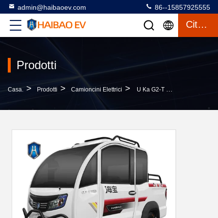
admin@haibaoev.com
86--15857925555
Citazione
Prodotti
>
>
>
Casa.
Prodotti
Camioncini Elettrici
U Ka G2-T 1500W Strada Legale Trike Chiuso Trike Elettrico Chiuso Per Adulti