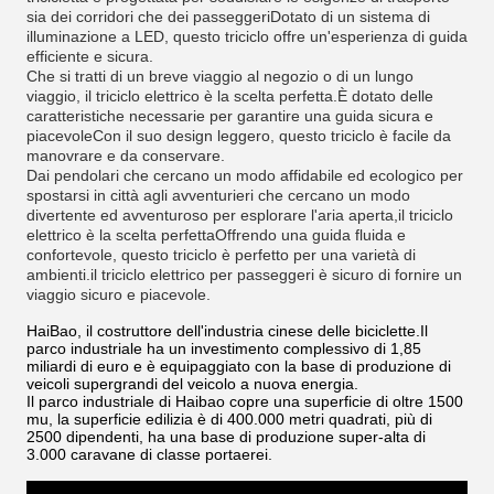
sia dei corridori che dei passeggeriDotato di un sistema di
illuminazione a LED, questo triciclo offre un'esperienza di guida
efficiente e sicura.
Che si tratti di un breve viaggio al negozio o di un lungo
viaggio, il triciclo elettrico è la scelta perfetta.È dotato delle
caratteristiche necessarie per garantire una guida sicura e
piacevoleCon il suo design leggero, questo triciclo è facile da
manovrare e da conservare.
Dai pendolari che cercano un modo affidabile ed ecologico per
spostarsi in città agli avventurieri che cercano un modo
divertente ed avventuroso per esplorare l'aria aperta,il triciclo
elettrico è la scelta perfettaOffrendo una guida fluida e
confortevole, questo triciclo è perfetto per una varietà di
ambienti.il triciclo elettrico per passeggeri è sicuro di fornire un
viaggio sicuro e piacevole.
HaiBao, il costruttore dell'industria cinese delle biciclette.Il
parco industriale ha un investimento complessivo di 1,85
miliardi di euro e è equipaggiato con la base di produzione di
veicoli supergrandi del veicolo a nuova energia.
Il parco industriale di Haibao copre una superficie di oltre 1500
mu, la superficie edilizia è di 400.000 metri quadrati, più di
2500 dipendenti, ha una base di produzione super-alta di
3.000 caravane di classe portaerei.