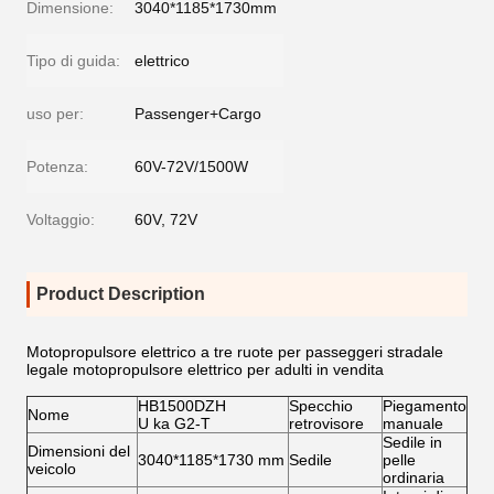
Dimensione:
3040*1185*1730mm
Tipo di guida:
elettrico
uso per:
Passenger+Cargo
Potenza:
60V-72V/1500W
Voltaggio:
60V, 72V
Product Description
Motopropulsore elettrico a tre ruote per passeggeri stradale
legale motopropulsore elettrico per adulti in vendita
HB1500DZH
Specchio
Piegamento
Nome
U ka G2-T
retrovisore
manuale
Sedile in
Dimensioni del
3040*1185*1730 mm
Sedile
pelle
veicolo
ordinaria