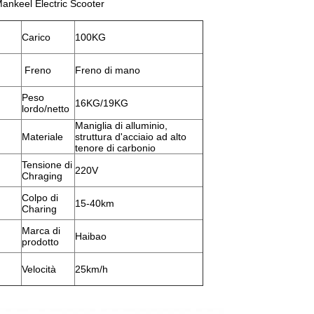
Mankeel Electric Scooter
Carico
100KG
Freno
Freno di mano
Peso
16KG/19KG
lordo/netto
Maniglia di alluminio,
Materiale
struttura d'acciaio ad alto
tenore di carbonio
Tensione di
220V
Chraging
Colpo di
15-40km
Charing
Marca di
Haibao
prodotto
Velocità
25km/h