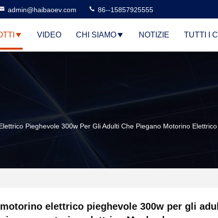
admin@haibaoev.com
86--15857925555
TTI
VIDEO
CHI SIAMO
NOTIZIE
TUTTI I 
Elettrico Pieghevole 300w Per Gli Adulti Che Piegano Motorino Elettric
motorino elettrico pieghevole 300w per gli adul