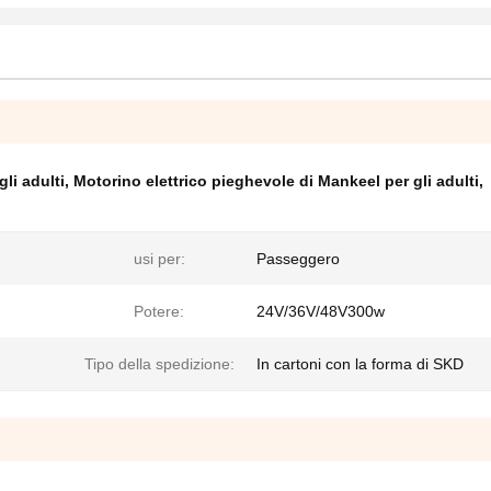
li adulti
,
Motorino elettrico pieghevole di Mankeel per gli adulti
,
usi per:
Passeggero
Potere:
24V/36V/48V300w
Tipo della spedizione:
In cartoni con la forma di SKD