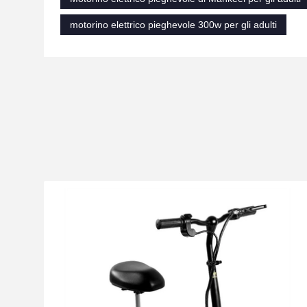
motorino elettrico pieghevole 300w per gli adulti