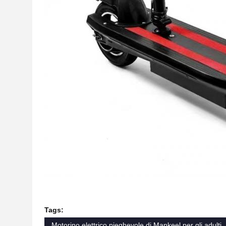
Tags:
Motorino elettrico pieghevole di Mankeel per gli adulti