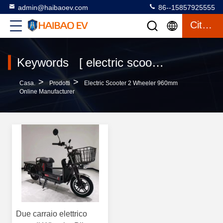
admin@haibaoev.com
86--15857925555
Citazione
Keywords [ electric scooter 2 wheeler 960mm ] Match 1 prodotti
>
>
Casa.
Prodotti
Electric Scooter 2 Wheeler 960mm
Online Manufacturer
Due carraio elettrico